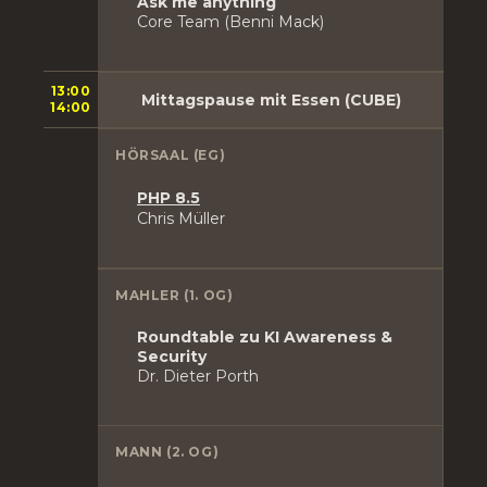
Ask me anything
Core Team (Benni Mack)
13:00
Mittagspause mit Essen (CUBE)
14:00
HÖRSAAL (EG)
PHP 8.5
Chris Müller
MAHLER (1. OG)
Roundtable zu KI Awareness &
Security
Dr. Dieter Porth
MANN (2. OG)