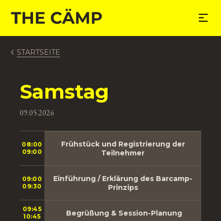
nhalt springen
STARTSEITE
Samstag
09.05.2026
Frühstück und Registrierung der
08:00
09:00
Teilnehmer
Einführung / Erklärung des Barcamp-
09:00
09:30
Prinzips
09:45
Begrüßung & Session-Planung
10:45