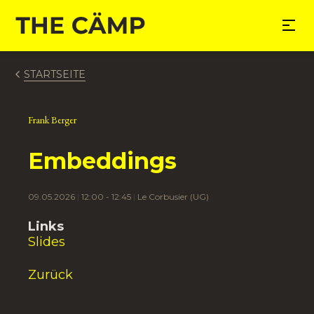
nhalt springen
STARTSEITE
Frank Berger
Embeddings
09.05.2026
12:00 - 12:45
Le Corbusier (UG)
Links
Slides
Zurück