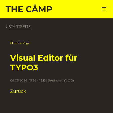
nhalt springen
STARTSEITE
Matthias Vogel
Visual Editor für
TYPO3
09.05.2026
15:30 - 16:15
Beethoven (1. OG)
Zurück