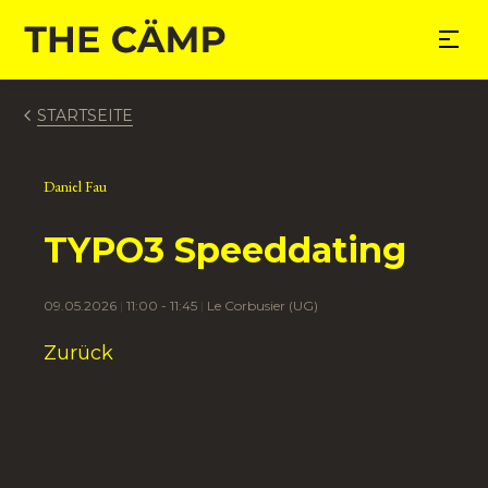
nhalt springen
STARTSEITE
Daniel Fau
TYPO3 Speeddating
09.05.2026
11:00 - 11:45
Le Corbusier (UG)
Zurück