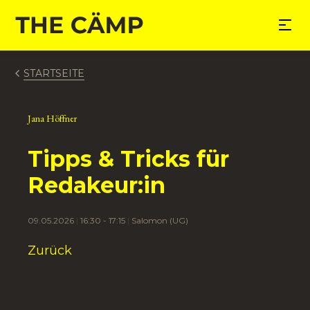
nhalt springen
STARTSEITE
Jana Höffner
Tipps & Tricks für
Redakeur:in
09.05.2026
16:30 - 17:15
Salomon (UG)
Zurück