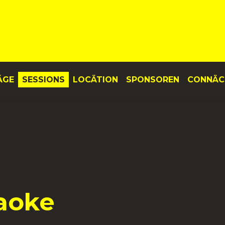
ÄGE
SESSIONS
LOCÄTION
SPONSOREN
CONNÄC
aoke